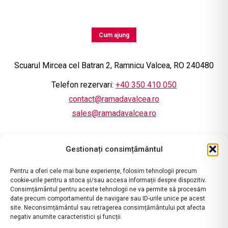
Cum ajung
Scuarul Mircea cel Batran 2, Ramnicu Valcea, RO 240480
Telefon rezervari:
+40 350 410 050
contact@ramadavalcea.ro
sales@ramadavalcea.ro
Gestionați consimțământul
Pentru a oferi cele mai bune experiențe, folosim tehnologii precum
cookie-urile pentru a stoca și/sau accesa informații despre dispozitiv.
Consimțământul pentru aceste tehnologii ne va permite să procesăm
date precum comportamentul de navigare sau ID-urile unice pe acest
site. Neconsimțământul sau retragerea consimțământului pot afecta
negativ anumite caracteristici și funcții.
contact@ramadavalcea.ro
|
ANPC
|
Termeni si Conditii
|
Politica